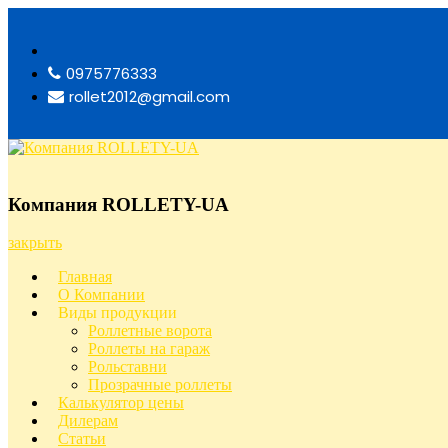
Перейти
к
содержимому
0975776333
rollet2012@gmail.com
Компания ROLLETY-UA
Компания ROLLETY-UA
закрыть
Главная
О Компании
Виды продукции
Роллетные ворота
Роллеты на гараж
Рольставни
Прозрачные роллеты
Калькулятор цены
Дилерам
Статьи