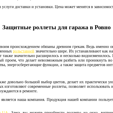
ы услуги доставки и установки. Цена может менятся в зависимост
Защитные роллеты для гаража в Ровно
воим происхождением обязаны древним грекам. Ведь именно он
еменных
рольставней
значительно шире. Их устанавливают как на 
ет также значительно расширилось и несколько видоизменилось.
й проем, что делает невозможным разбить или проникнуть во 
ва, энергосберегающие функции, а также защита предметов инт
же довольно большой выбор цветов, делает их практически ун
рых изготовляют современные роллеты, позволяет использовать 
нуждаются в ремонте.
является наша компания. Продукция нашей компании пользуется
ty-UA
. Здесь вы можете приобрести роллеты на окна, витри