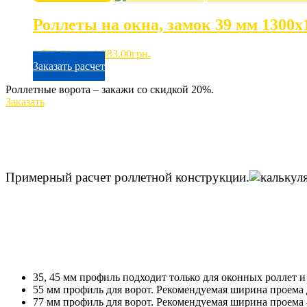
1,963.00грн..
Роллеты на окна, замок 39 мм 1300х
Первоначальная
Текущая
1,729.00
грн.
1,383.00
грн.
цена
цена:
Заказать расчет
составляла
1,383.00грн..
Роллетные ворота – закажи со скидкой 20%.
1,729.00грн..
Заказать
Примерный расчет роллетной конструкции.
35, 45 мм профиль подходит только для оконных роллет и
55 мм профиль для ворот. Рекомендуемая ширина проема 
77 мм профиль для ворот. Рекомендуемая ширина проема 