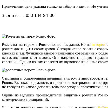
Примечание: цена указана только за габарит изделия. Не учтен
Звоните — 050 144-94-00
Роллеты на гараж в Ровно
появились давно. Но из
истории
с
роллет для защиты своих домов. Сегодня использование совр
киосках и т.д. Функциональное назначение современных ролл
всего, для защиты от взлома. Они надежно защищают гаражны
явлении». Одним из них является их шумоизоляционные свойст
Стильный и современный внешний вид роллетных ворот, а так
Ровно. Высокая надежность и прочность материалов, из кото
не требуют никакого дополнительного ухода и практически не 
Одним из ведущих производителей защитных роллет в Ровно 
коммерческих предприятий.
Защитные роллеты можно купить у нас в компании
Rolle