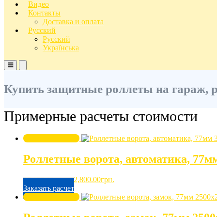
Видео
Контакты
Доставка и оплата
Русский
Русский
Українська
Основное
Основное
меню
меню
для
для
Купить защитные роллеты на гараж, р
мобильных
ПК
Примерные расчеты стоимости
Скидка -20%
Роллетные ворота, автоматика, 77м
Первоначальная
Текущая
15,125.00
грн.
12,800.00
грн.
цена
цена:
Заказать расчет
составляла
12,800.00грн..
Скидка -20%
15,125.00грн..