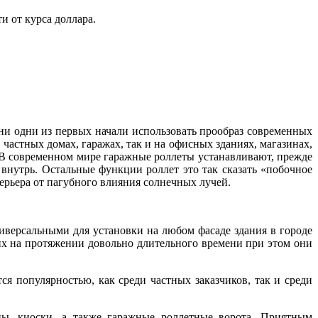
и от курса доллара.
и одни из первых начали использовать прообраз современных
частных домах, гаражах, так и на офисных зданиях, магазинах,
 В современном мире гаражные роллеты устанавливают, прежде
внутрь. Остальные функции роллет это так сказать «побочное
ерьера от пагубного влияния солнечных лучей.
иверсальными для установки на любом фасаде здания в городе
их на протяжении довольно длительного времени при этом они
 популярностью, как среди частных заказчиков, так и среди
ны, киоски, а также гаражные роллетные ворота. Приятным