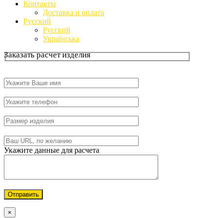
Контакты
Доставка и оплата
Русский
Русский
Українська
Заказать расчет изделия
Оставьте
это
поле
Укажите данные для расчета
пустым.
×