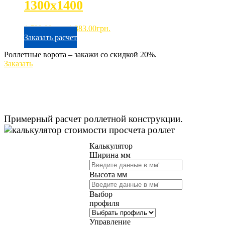
1300х1400
Первоначальная
Текущая
1,729.00
грн.
1,383.00
грн.
цена
цена:
Заказать расчет
составляла
1,383.00грн..
Роллетные ворота – закажи со скидкой 20%.
1,729.00грн..
Заказать
Примерный расчет роллетной конструкции.
Калькулятор
Ширина мм
Высота мм
Выбор
профиля
Управление