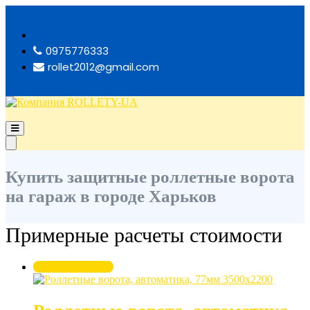
Перейти
к
содержимому
0975776333
rollet2012@gmail.com
Основное
Компания ROLLETY-UA
меню
Основное
для
меню
мобильных
для
Купить защитные роллетные ворота
ПК
на гараж в городе Харьков
Примерные расчеты стоимости
Скидка -20%