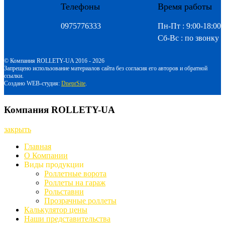
Телефоны
Время работы
0975776333
Пн-Пт : 9:00-18:00
Сб-Вс : по звонку
© Компания ROLLETY-UA 2016 - 2026
Запрещено использование материалов сайта без согласия его авторов и обратной
ссылки.
Создано WEB-студия:
DneprSite
.
Компания ROLLETY-UA
закрыть
Главная
О Компании
Виды продукции
Роллетные ворота
Роллеты на гараж
Рольставни
Прозрачные роллеты
Калькулятор цены
Наши представительства