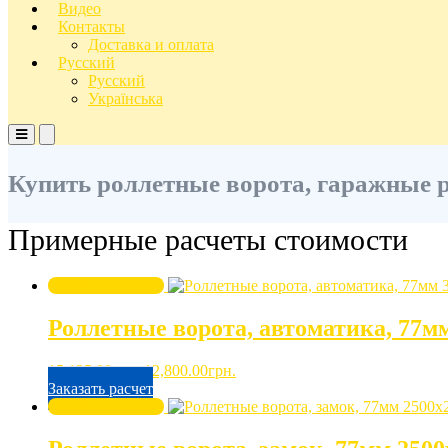
Видео
Контакты
Доставка и оплата
Русский
Русский
Українська
Основное
Основное
меню
меню
для
для
Купить роллетные ворота, гаражные р
мобильных
ПК
Примерные расчеты стоимости
Скидка -20%
Роллетные ворота, автоматика, 77м
Первоначальная
Текущая
15,125.00
грн.
12,800.00
грн.
цена
цена:
Заказать расчет
составляла
12,800.00грн..
Скидка -20%
15,125.00грн..