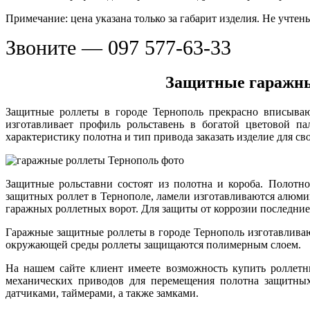
Примечание: цена указана только за габарит изделия. Не учтен
Звоните — 097 577-63-33
Защитные гаражные
Защитные роллеты в городе Тернополь прекрасно вписываю
изготавливает профиль рольставень в богатой цветовой п
характеристику полотна и тип привода заказать изделие для св
Защитные рольставни состоят из полотна и короба. Полотн
защитных роллет в Тернополе, ламели изготавливаются алюм
гаражных роллетных ворот. Для защиты от коррозии последни
Гаражные защитные роллеты в городе Тернополь изготавливаю
окружающей среды роллеты защищаются полимерным слоем.
На нашем сайте клиент имеете возможность купить роллетн
механических приводов для перемещения полотна защитных
датчиками, таймерами, а также замками.