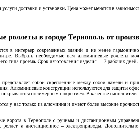
ы услуги доставки и установки. Цена может менятся в зависимост
 роллеты в городе Тернополь от произв
тся в интерьер современных зданий и не менее гармонично 
алитре. Выбрать необходимые вам алюминиевые роллеты мо
оего типа проема. Срок изготовления изделия — 7 рабочих дней.
о представляет собой скреплённые между собой ламели и при
иния. Алюминиевые конструкции используются для защиты офисо
е покрываются полимерным покрытием. В качестве наполнителя 
тся у нас только из алюминия и имеют более высокие прочност
ые ворота в Тернополе с ручным и дистанционным управлени
 роллет, а дистанционное – электроприводы. Дополнительно