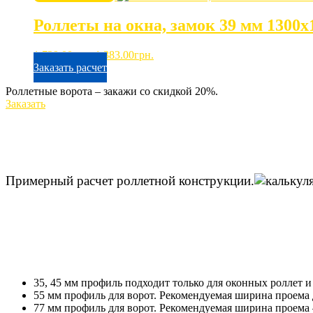
1,963.00грн..
Роллеты на окна, замок 39 мм 1300х
Первоначальная
Текущая
1,729.00
грн.
1,383.00
грн.
цена
цена:
Заказать расчет
составляла
1,383.00грн..
Роллетные ворота – закажи со скидкой 20%.
1,729.00грн..
Заказать
Примерный расчет роллетной конструкции.
35, 45 мм профиль подходит только для оконных роллет и
55 мм профиль для ворот. Рекомендуемая ширина проема 
77 мм профиль для ворот. Рекомендуемая ширина проема 