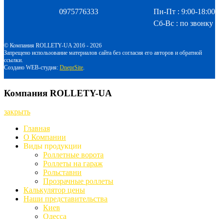
0975776333
Пн-Пт : 9:00-18:00
Сб-Вс : по звонку
© Компания ROLLETY-UA 2016 - 2026
Запрещено использование материалов сайта без согласия его авторов и обратной
ссылки.
Создано WEB-студия:
DneprSite
.
Компания ROLLETY-UA
закрыть
Главная
О Компании
Виды продукции
Роллетные ворота
Роллеты на гараж
Рольставни
Прозрачные роллеты
Калькулятор цены
Наши представительства
Киев
Одесса