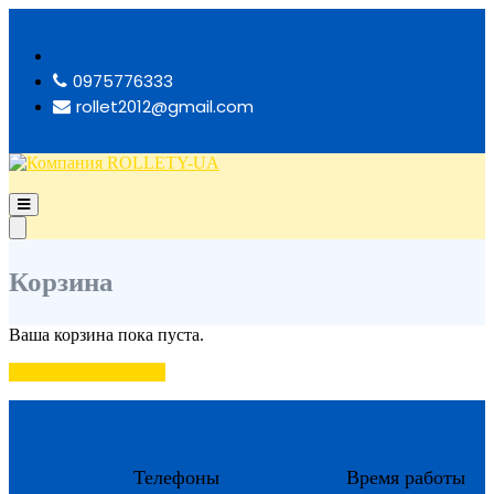
Перейти
к
содержимому
0975776333
rollet2012@gmail.com
Основное
Компания ROLLETY-UA
меню
Основное
для
меню
мобильных
для
Корзина
ПК
Ваша корзина пока пуста.
Вернуться в магазин
Телефоны
Время работы