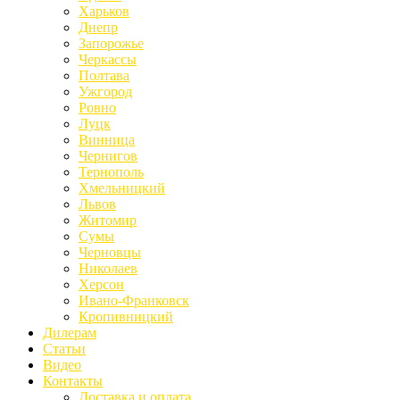
Харьков
Днепр
Запорожье
Черкассы
Полтава
Ужгород
Ровно
Луцк
Винница
Чернигов
Тернополь
Хмельницкий
Львов
Житомир
Сумы
Черновцы
Николаев
Херсон
Ивано-Франковск
Кропивницкий
Дилерам
Статьи
Видео
Контакты
Доставка и оплата